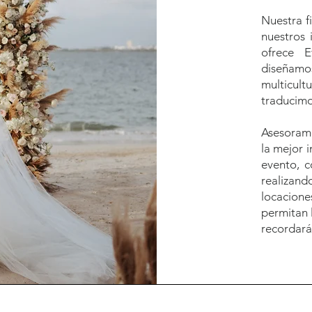
Nuestra fi
nuestros 
ofrece 
diseña
multicult
traducimo
Asesoramo
la mejor 
evento, c
realizan
locacione
permitan 
recordará