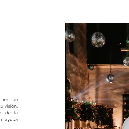
nner de
u visión,
so de la
on ayuda