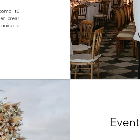
 como tú
r, crear
 único e
Event