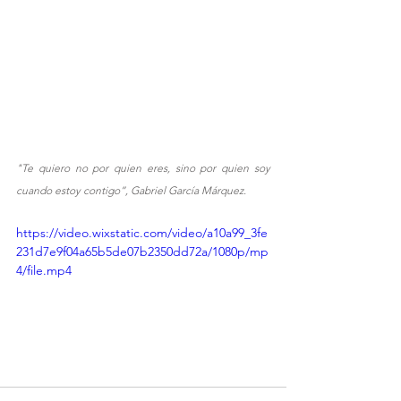
"Te quiero no por quien eres, sino por quien soy 
cuando estoy contigo”, Gabriel García Márquez. 
https://video.wixstatic.com/video/a10a99_3fe
231d7e9f04a65b5de07b2350dd72a/1080p/mp
4/file.mp4